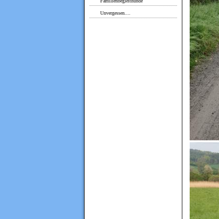
Familienbegleithunde
Unvergessen....